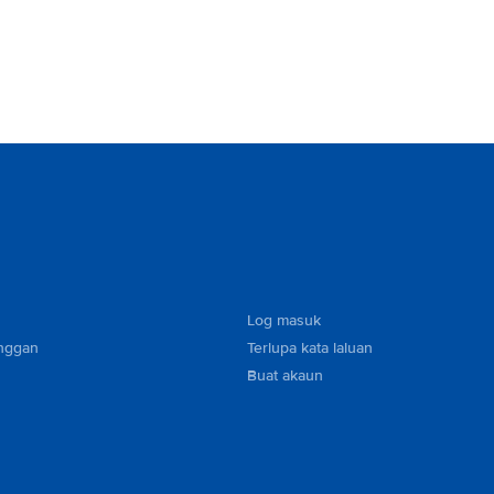
Log masuk
nggan
Terlupa kata laluan
Buat akaun