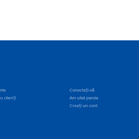
ente
Conectați-vă
u clienți
Am uitat parola
Creați un cont