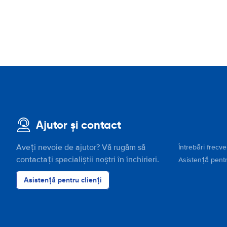
Ajutor și contact
Aveți nevoie de ajutor? Vă rugăm să
Întrebări frecv
contactați specialiștii noștri în închirieri.
Asistență pentr
Asistență pentru clienți