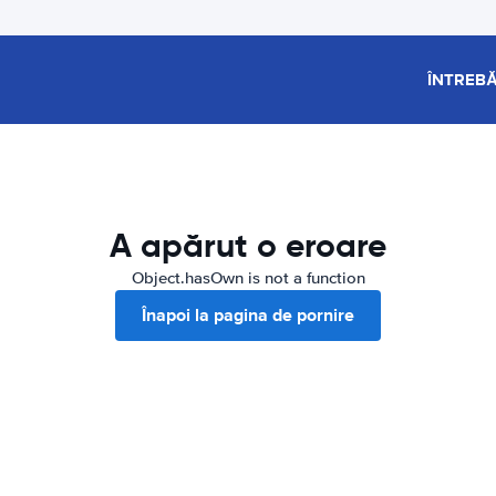
ÎNTREBĂ
A apărut o eroare
Object.hasOwn is not a function
Înapoi la pagina de pornire