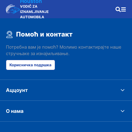
Houston
VODIČ ZA
IZNAMLJIVANJE
AUTOMOBILA
Помоћ и контакт
Потребна вам је помоћ? Молимо контактирајте наше
стручњаке за изнајмљивање.
Корисничка подршка
Аццоунт
О нама