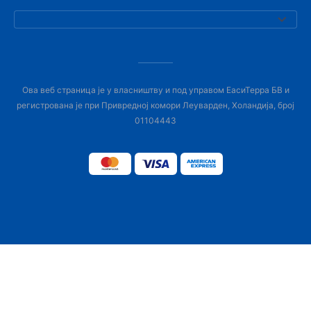
Ова веб страница је у власништву и под управом ЕасиТерра БВ и
регистрована је при Привредној комори Леуварден, Холандија, број
01104443