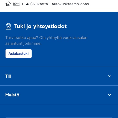
Koti
🚙 Sivukartta - Autovuokraamo-opas
Tuki ja yhteystiedot
Tarvitsetko apua? Ota yhteyttä vuokrausalan
asiantuntijoihimme.
Asiakastuki
Tili
Meistä