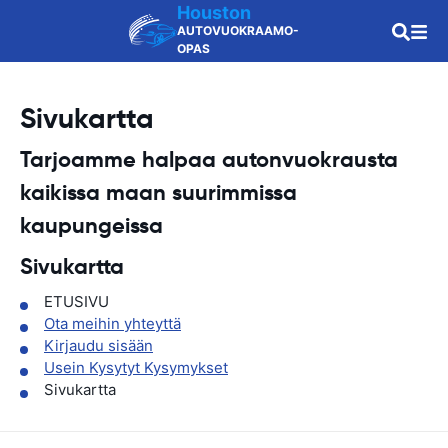
Houston
AUTOVUOKRAAMO-
OPAS
Sivukartta
Tarjoamme halpaa autonvuokrausta
kaikissa maan
suurimmissa
kaupungeissa
Sivukartta
ETUSIVU
Ota meihin yhteyttä
Kirjaudu sisään
Usein Kysytyt Kysymykset
Sivukartta