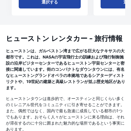
選択する
選
ヒューストン レンタカー - 旅行情報
ヒューストンは、ガルベストン湾まで広がる巨大なテキサスの大
都市です。これは、NASAの宇宙飛行士の訓練および飛行制御施
設の沿岸ビジターセンターであるヒューストン宇宙センターと密
接に関連しています。街のコンパクトなダウンタウンには、有名
なヒューストングランドオペラの本拠地であるシアターディスト
リクトや、19世紀の建築と高級レストランが並ぶ歴史地区があり
ます。
ヒューストンタウンは進歩的で、オースティンと同じくらい多く
のミレニアル世代をコミュニティに引き寄せることができます。
また、偶然ではなく、国内で最も急速に成長している都市の1つ
でもあります。おそらく人々がヒューストンに来る理由は、それ
が滞在するのに十分に囲まれた魅力的な場所であるという事実に
あります。