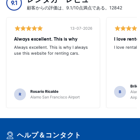
9.1
顧客からの評価は、9.1/10点満点である。12842
13-07-2026
Always excellent. This is why
I love renta
Always excellent. This is why I always
I love rental 
use this website for renting cars.
Brile
Rosario Ricalde
B
Alamo
R
Alamo San Francisco Airport
Airpo
ヘルプ＆コンタクト