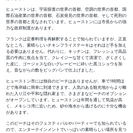
ヒューストンは、宇宙探査の世界の首都、空調の世界の首都、国
際石油産業の世界の首都、石炭発見の世界の首都、そして死刑の
世界の首都と見なされています。ヒューストンには市長からの強
力な政府制度があります。
フランクは定番料理を再解釈することで知られていますが、正直
なところ、素晴らしいチキンフライステーキはそれほど手を加え
る必要はありません。代わりに、キッチンは、フレッシュで高品
質の牛肉に焦点を当て、クレイジーな甘くて清潔で、ざくざくし
た皮に、ゴージャスな白いグレービーに砕いた黒コショウを加
え、昔ながらの数をビッグバンで仕上げました。
ヒューストン市には独自のビーチはありませんが、車で1時間ほ
どで海岸線に簡単に到達できます。人気のある観光地からより離
れた入り江や平和な隠れ家まで、さまざまなビーチのオプション
がオープンしています。ヒューストンは年間を通して気温が高
く、メキシコ湾に近いため、砂や海水から逃げるのに十分な機会
があります。
このビーチはそのフェスティバルやパーティーでも知られている
ので、エンターテインメントでいっぱいの素晴らしい場所を見つ