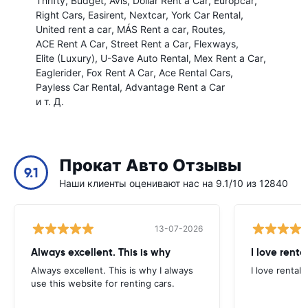
Thrifty
Budget
Avis
Dollar Rent a Car
Europcar
Right Cars
Easirent
Nextcar
York Car Rental
United rent a car
MÁS Rent a car
Routes
ACE Rent A Car
Street Rent a Car
Flexways
Elite (Luxury)
U-Save Auto Rental
Mex Rent a Car
Eaglerider
Fox Rent A Car
Ace Rental Cars
Payless Car Rental
Advantage Rent a Car
и т. Д.
Прокат Авто Отзывы
9.1
Наши клиенты оценивают нас на 9.1/10 из 12840
13-07-2026
Always excellent. This is why
I love renta
Always excellent. This is why I always
I love rental 
use this website for renting cars.