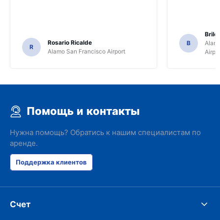
Brile
Rosario Ricalde
B
Alamo
R
Alamo San Francisco Airport
Airpo
Помощь и контакты
Нужна помощь? Обратись к нашим специалистам по
аренде.
Поддержка клиентов
Счет