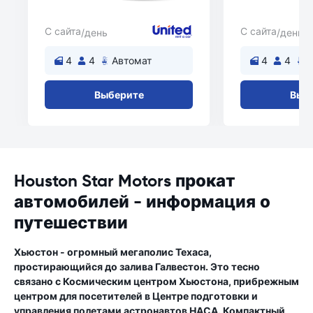
С сайта
С сайта
/день
/день
4
4
Автомат
4
4
Выберите
Выб
Houston Star Motors прокат
автомобилей - информация о
путешествии
Хьюстон - огромный мегаполис Техаса,
простирающийся до залива Галвестон. Это тесно
связано с Космическим центром Хьюстона, прибрежным
центром для посетителей в Центре подготовки и
управления полетами астронавтов НАСА. Компактный