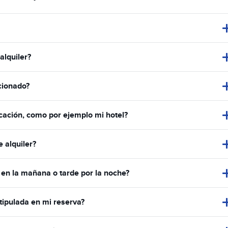
alquiler?
cionado?
icación, como por ejemplo mi hotel?
 alquiler?
 en la mañana o tarde por la noche?
tipulada en mi reserva?