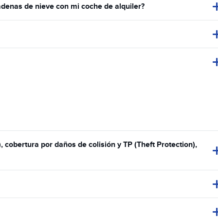
adenas de nieve con mi coche de alquiler?
cobertura por daños de colisión y TP (Theft Protection),